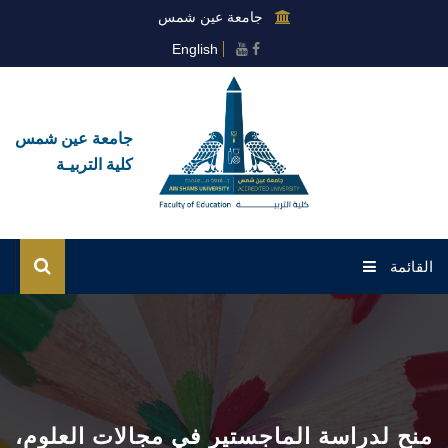
جامعة عين شمس
English
جامعة عين شمس
كلية التربيـة
القائمة
الرئيسية
عن الكلية
القطاعات
منح لدراسة الماجستير في مجالات العلوم،