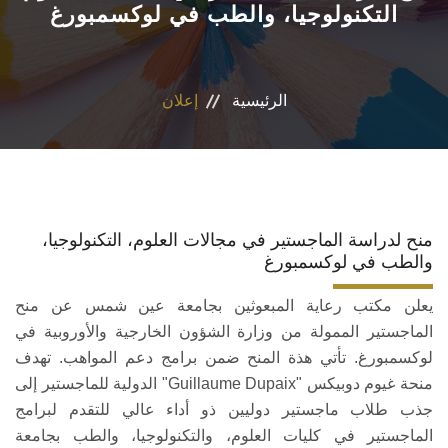
التكنولوجيا، والطب في لوكسمبورغ
الاقسام
البرامج الأكاديمية
الرئيسية
إعلان
المجلات العلمية
الشراكات والاتفاقيات
منح لدراسة الماجستير في مجالات العلوم، التكنولوجيا،
تواصل معنا
والطب في لوكسمبورغ
يعلن مكتب رعاية المبعوثين بجامعة عين شمس عن منح
الماجستير الممولة من وزارة الشؤون الخارجية والأوروبية في
لوكسمبورغ. تأتي هذة المنح ضمن برامج دعم المواهب. تهدف
منحة غيوم دوبيكس "Guillaume Dupaix" الدولية للماجستير إلى
جذب طلاب ماجستير دوليين ذو أداء عالي للتقدم لبرامج
الماجستير في كليات العلوم، والتكنولوجيا، والطب بجامعة