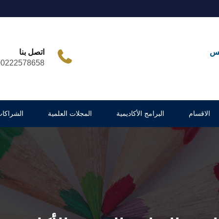
مس
اتصل بنا
00222578658
الاقسام
البرامج الأكاديمية
المجلات العلمية
الشراكات