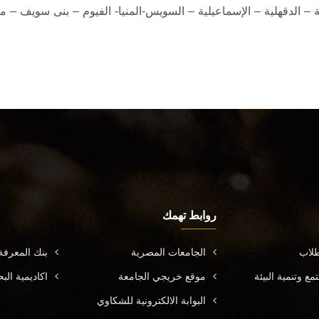
قية – الدقهلية – الإسماعيلية – السويس-المنيا- الفيوم – بنى سويف 
روابط تهمك
طلاب
الجامعات المصرية
بنك المعرف
ع وتنمية البيئة
موقع خريجي الجامعة
اكاديمية ال
البوابة الالكترونية للشكاوي