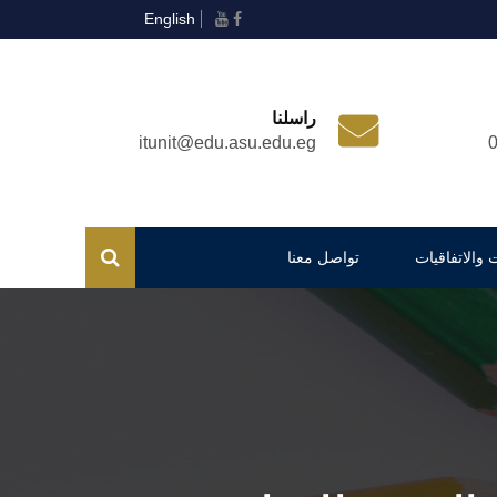
English
راسلنا
itunit@edu.asu.edu.eg
 والاتفاقيات
تواصل معنا