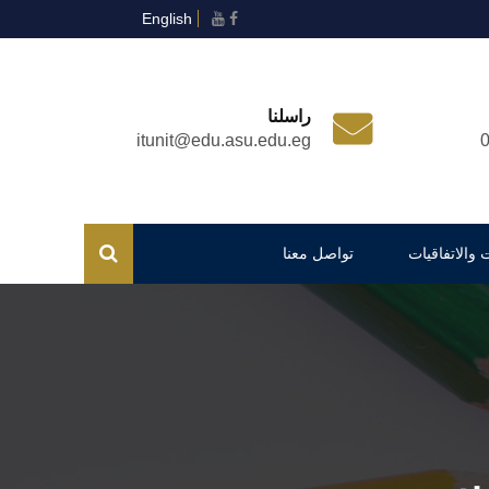
English
راسلنا
itunit@edu.asu.edu.eg
 والاتفاقيات
تواصل معنا