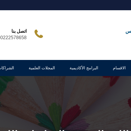
مس
اتصل بنا
00222578658
الاقسام
البرامج الأكاديمية
المجلات العلمية
الشراكات