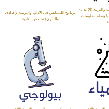
 والتربية (الإعدادي
برنامج الليسانس فى الآداب والتربية(الإعدادي
يا ونظم معلومات
والثانوي) تخصص التاريخ
ة