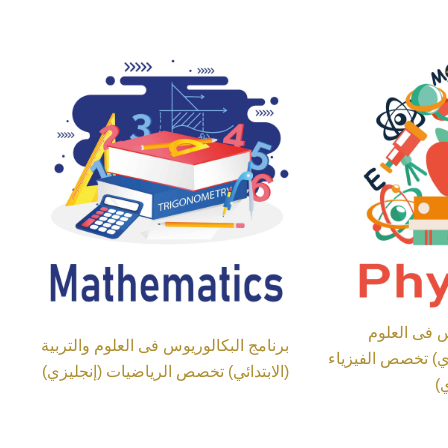
س فى العلوم
برنامج البكالوريوس فى العلوم والتربية
وي) تخصص الفيزياء
(الابتدائي) تخصص الرياضيات (إنجليزي)
)