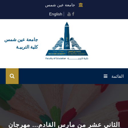
جامعة عين شمس
English
جامعة عين شمس
كلية التربيـة
القائمة
الرئيسية
عن الكلية
القطاعات
الثاني عشر من مارس القادم... مهرجان