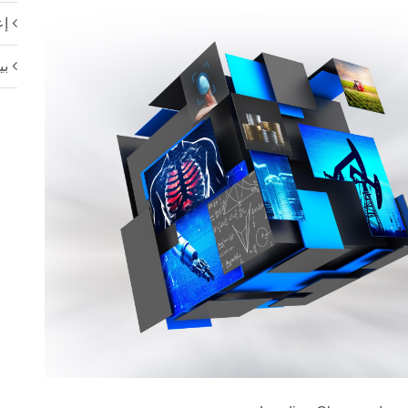
إع
بي