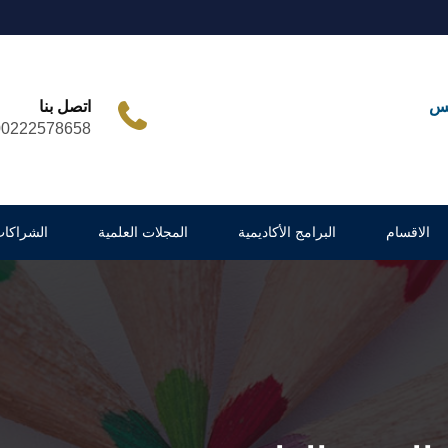
مس
اتصل بنا
00222578658
الاقسام
البرامج الأكاديمية
المجلات العلمية
الشراكات