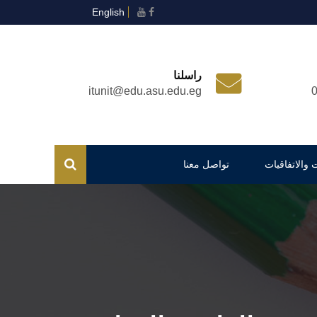
English
راسلنا
itunit@edu.asu.edu.eg
 والاتفاقيات
تواصل معنا