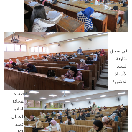
في سياق
متابعة
السيد
الأستاذ
الدكتور/
صفاء
شحاتة
القائم
بأعمال
عميد
الكلية