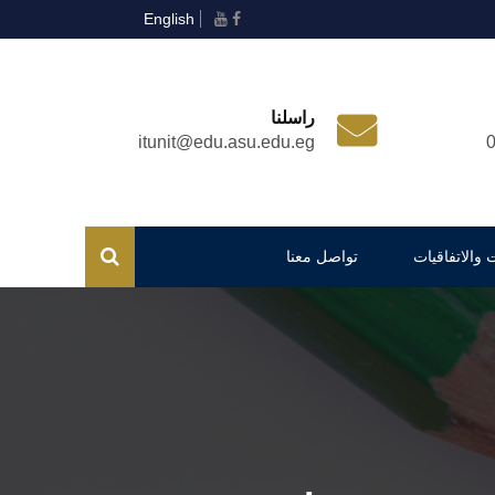
English
راسلنا
itunit@edu.asu.edu.eg
 والاتفاقيات
تواصل معنا