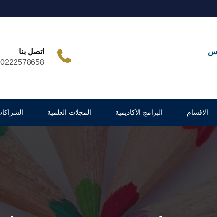
مس
اتصل بنا
00222578658
الاقسام
البرامج الأكاديمية
المجلات العلمية
الشراكات