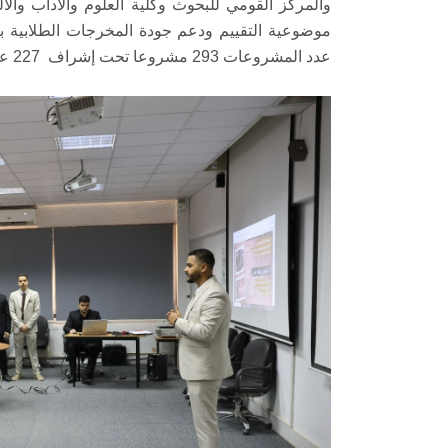
والمركز القومي للبحوث وكلية العلوم والآداب وا
موضوعية التقييم ودعم جودة المخرجات الطلابية بصو
عدد المشروعات 293 مشروعا تحت إشراف 227 عضو هيئة تدريس.