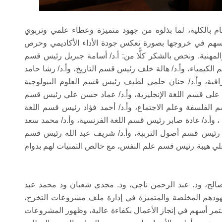
ام بالكلية، لما بذلوه من جهود متميزة وعطاء علمي وتربوي
سهم في خروجها بصورة تعكس جودة الأداء الأكاديمي وحرص
المهنية. ونخص بالشكر كلًّا من: أ.د/ أسامة جبريل رئيس قسم
كيمياء، وأ.د/ هالة خلف رئيس قسم التاريخ، وأ.د/ رشا حامد
فية، وأ.د/ حنان حلمي لطيف رئيس قسم العلوم البيولوجية
 على قسم اللغة الإنجليزية، وأ.د/ عماد حسن علي رئيس قسم
 الفلسفة وعلم الاجتماع، وأ.د/ أحمد فؤاد رئيس قسم اللغة
، وأ.د/ غادة صابر رئيس قسم اللغة الفرنسية، وأ.د/ محمد سعد
ز رئيس قسم أصول التربية، وأ.د/ شريف عبد الله رئيس قسم
حمد علي هيبة رئيس قسم علم النفس، مع خالص التمنيات لهم بدوام
صالح، ود. عبد الرحمن ناجي، ود. مجدي شعبان ود محمد عبد
هودهم المخلصة والمتميزة في إدارة ملف مشروعات التخرج،
ستمر أسهم في إنجاز الأعمال بكفاءة عالية، وظهور المشروعات