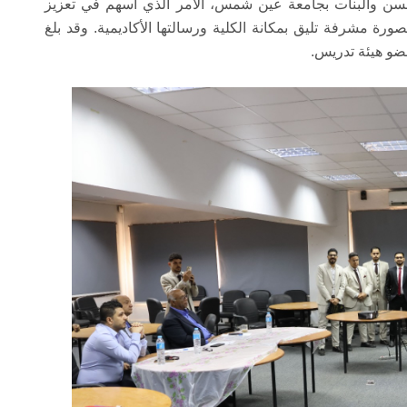
لالسن والبنات بجامعة عين شمس، الأمر الذي أسهم في تعزيز
رة مشرفة تليق بمكانة الكلية ورسالتها الأكاديمية. وقد بلغ