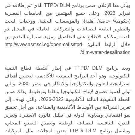
ويأتي هذا الإعلان ضمن برنامج TTPD/ DLM الذي تم إطلاقه في
فبراير 2023، وعلى جميع المهتمين من الجامعات المصرية
(حكومية/ خاصة/ أهلية)، والمؤسسات البحثية، ووحدات البحث
والتطوير التابعة للصناعات والشركات العاملة في المجال ذو
الصلة يمكنكم الاطلاع على التفاصيل وملء استمارة التقدم من
خلال الرابط التالي: http://www.asrt.sci.eg/open-calls/ttpd-
dlm-water-desalination/
ويعد برنامج TTPD/ DLM في إطار أنشطة قطاع التنمية
التكنولوجية وهو أحد البرامج التنفيذية للأكاديمية لتحقيق أهداف
استراتيجية العلوم والتكنولوجيا والابتكار في مصر 2030، والتي
تولي أهمية قصوى لإنتاج التكنولوجيا ونقلها وتوطينها، وذلك ضمن
الخطة التنفيذية الثالثة للأكاديمية 2022-2026، والتي تهدف إلى
تعزيز الشراكة بين الأوساط الأكاديمية والصناعة، من أجل تحقيق
نمو اقتصادي ومعاونة الدولة في تقليل فاتورة الاستيراد وتعزيز
القدرة التنافسية للصناعة الوطنية وتعميق التصنيع المحلي،
ويشتمل برنامج TTPD/ DLM بعض المجالات مثل المركبات